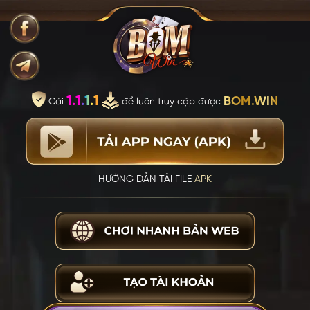
1.1.1.1
BOM.WIN
Cài
để luôn truy cập được
HƯỚNG DẪN TẢI FILE
APK