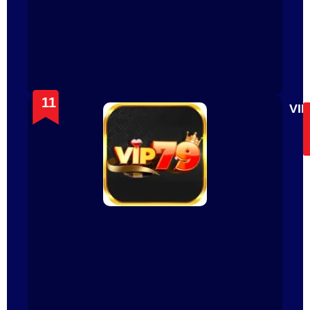
11
VIP