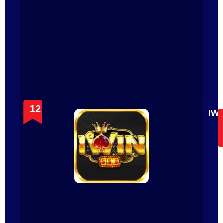
12
IWI