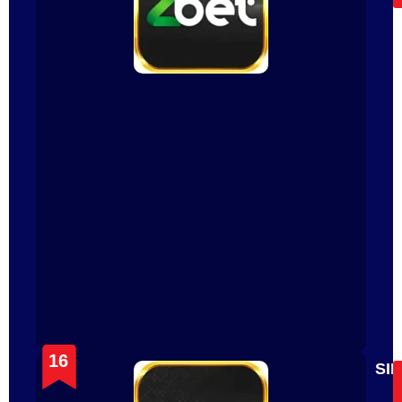
16
SIN