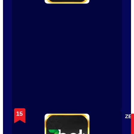
15
ZE