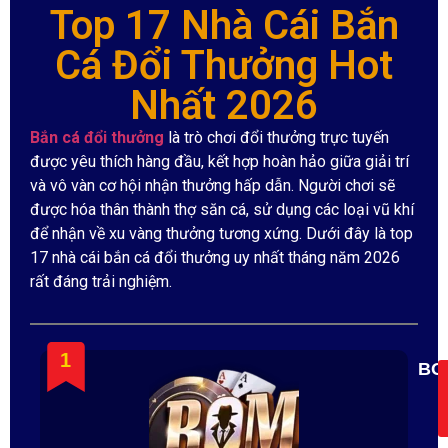
Top 17 Nhà Cái Bắn
Cá Đổi Thưởng Hot
Nhất 2026
Bắn cá đổi thưởng
là trò chơi đổi thưởng trực tuyến
được yêu thích hàng đầu, kết hợp hoàn hảo giữa giải trí
và vô vàn cơ hội nhận thưởng hấp dẫn. Người chơi sẽ
được hóa thân thành thợ săn cá, sử dụng các loại vũ khí
để nhận về xu vàng thưởng tương xứng. Dưới đây là top
17 nhà cái bắn cá đổi thưởng uy nhất tháng năm 2026
rất đáng trải nghiệm.
1
BO